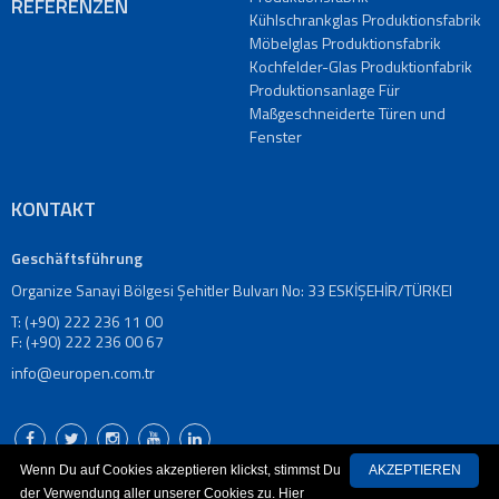
REFERENZEN
Türen
Kühlschrankglas Produktionsfabrik
und
Möbelglas Produktionsfabrik
Fenster
Kochfelder-Glas Produktionfabrik
Produktionsanlage Für
Kühlschrankglas
Maßgeschneiderte Türen und
Produktionsfabrik
Fenster
Möbelglas
Produktionsfabrik
Kochfelder-
KONTAKT
Glas
Produktionfabrik
Geschäftsführung
PROJEKTE
Organize Sanayi Bölgesi Şehitler Bulvarı No: 33 ESKİŞEHİR/TÜRKEI
REFERENZEN
T: (+90) 222 236 11 00
PRESSE
F: (+90) 222 236 00 67
Videos
info@europen.com.tr
Unternehmensvideo
Kataloge
Nachrichten
Wenn Du auf Cookies akzeptieren klickst, stimmst Du
AKZEPTIEREN
KONTAKT
der Verwendung aller unserer Cookies zu. Hier