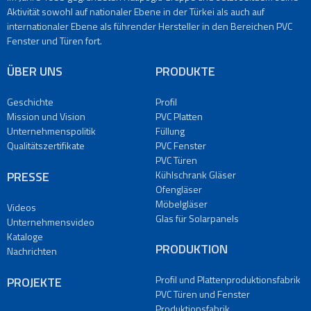
Türen
Aktivität sowohl auf nationaler Ebene in der Türkei als auch auf
Kühlschrank
internationaler Ebene als führender Hersteller in den Bereichen PVC
Gläser
Fenster und Türen fort.
Ofengläser
ÜBER UNS
PRODUKTE
Möbelgläser
Glas
Geschichte
Profil
für
Mission und Vision
PVC Platten
Solarpanels
Unternehmenspolitik
Füllung
PRODUKTION
Qualitätszertifikate
PVC Fenster
Profil
PVC Türen
und
PRESSE
Kühlschrank Gläser
Plattenproduktionsfabrik
Ofengläser
PVC
Möbelgläser
Videos
Türen
Glas für Solarpanels
Unternehmensvideo
und
Kataloge
Fenster
PRODUKTION
Nachrichten
Produktionsfabrik
Produktionsanlage
Profil und Plattenproduktionsfabrik
PROJEKTE
Für
PVC Türen und Fenster
Maßgeschneiderte
Produktionsfabrik