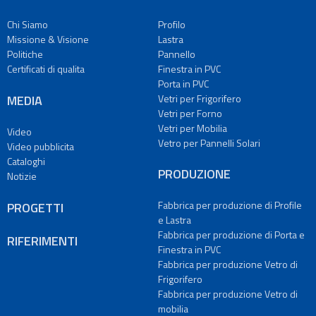
su
misura
Chi Siamo
Profilo
Fabbrica
Missione & Visione
Lastra
per
Politiche
Pannello
produzione
Certificati di qualita
Finestra in PVC
Vetro
Porta in PVC
di
MEDIA
Vetri per Frigorifero
Frigorifero
Vetri per Forno
Vetri per Mobilia
Fabbrica
Video
Vetro per Pannelli Solari
per
Video pubblicita
produzione
Cataloghi
PRODUZIONE
Vetro
Notizie
di
mobilia
Fabbrica per produzione di Profile
PROGETTI
e Lastra
Fabbrica
Fabbrica per produzione di Porta e
per
RIFERIMENTI
Finestra in PVC
produzione
Fabbrica per produzione Vetro di
Vetro
Frigorifero
di
Fabbrica per produzione Vetro di
Forno
mobilia