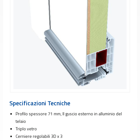
Porta
in
PVC
Vetri
per
Frigorifero
Vetri
per
Forno
Vetri
per
Mobilia
Vetro
per
Specificazioni Tecniche
Pannelli
Solari
Profilo spessore 71 mm, Il guscio esterno in alluminio del
telaio
PRODUZIONE
Fabbrica
Triplo vetro
per
Cerniere regolabili 3D x 3