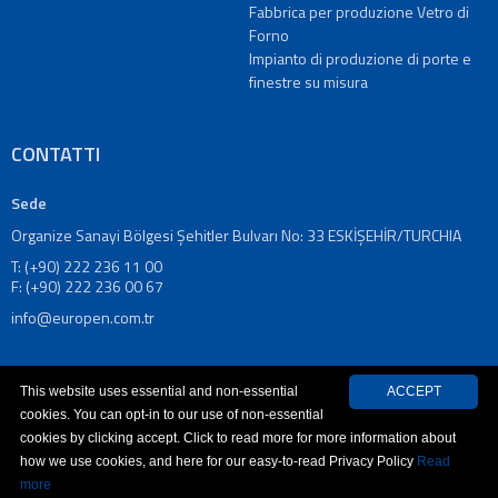
PROGETTI
Fabbrica per produzione Vetro di
RIFERIMENTI
Forno
Impianto di produzione di porte e
MEDIA
finestre su misura
Video
Video
pubblicita
CONTATTI
Cataloghi
Notizie
Sede
CONTATTI
Organize Sanayi Bölgesi Şehitler Bulvarı No: 33 ESKİŞEHİR/TURCHIA
Contatti
T: (+90) 222 236 11 00
Indirizzi
F: (+90) 222 236 00 67
TR
info@europen.com.tr
|
EN
|
This website uses essential and non-essential
ACCEPT
DE
cookies. You can opt-in to our use of non-essential
|
cookies by clicking accept. Click to read more for more information about
FR
how we use cookies, and here for our easy-to-read Privacy Policy
Read
© 2026 EUROPEN. Tutti i diritti riservati.
ASD
more