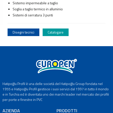
produzione
Sistemo impermeabile a taglio
di
Soglia a taglio termico in alluminio
Profile
Sistemi di serratura 3 punti
e
Lastra
Fabbrica
Disegni tecnici
Catalogare
per
produzione
di
Porta
e
Finestra
in
PVC
Impianto
di
Hatipoğlu Profil è una delle società del Hatipoğlu Group fondata nel
produzione
1955 e Hatipoğlu Profil gestisce i suoi servizi dal 1997 in tutto il mondo
di
e in Turchia ed è diventata uno dei marchi leader nel mercato dei profili
porte
per porte e finestre in PVC
e
finestre
AZIENDA
PRODOTTI