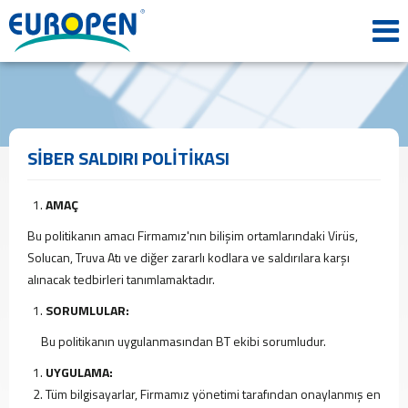
ANA
SAYFA
KURUMSAL
Tarihçemiz
Misyon
&
SİBER SALDIRI POLİTİKASI
Vizyon
Politikalarımız
AMAÇ
Kalite
Belgeleri
Bu politikanın amacı Firmamız'nın bilişim ortamlarındaki Virüs,
İş
Solucan, Truva Atı ve diğer zararlı kodlara ve saldırılara karşı
Başvuru
alınacak tedbirleri tanımlamaktadır.
Formu
SORUMLULAR:
ÜRÜNLER
Profil
Bu politikanın uygulanmasından BT ekibi sorumludur.
Plaka
UYGULAMA:
Panel
Tüm bilgisayarlar, Firmamız yönetimi tarafından onaylanmış en