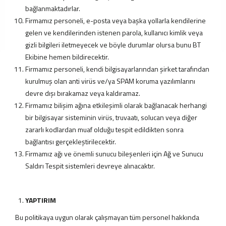
Tanıtım
bağlanmaktadırlar.
Videoları
Firmamız personeli, e-posta veya başka yollarla kendilerine
Kataloglar
gelen ve kendilerinden istenen parola, kullanıcı kimlik veya
Haberler
gizli bilgileri iletmeyecek ve böyle durumlar olursa bunu BT
Makaleler
Ekibine hemen bildirecektir.
Firmamız personeli, kendi bilgisayarlarından şirket tarafından
YATIRIMCI
kurulmuş olan anti virüs ve/ya SPAM koruma yazılımlarını
İLİŞKİLERİ
devre dışı bırakamaz veya kaldıramaz.
İLETİŞİM
Firmamız bilişim ağına etkileşimli olarak bağlanacak herhangi
Bize
Ulaşın
bir bilgisayar sisteminin virüs, truvaatı, solucan veya diğer
zararlı kodlardan muaf olduğu tespit edildikten sonra
Bayiler
bağlantısı gerçekleştirilecektir.
Adreslerimiz
Firmamız ağı ve önemli sunucu bileşenleri için Ağ ve Sunucu
EN
Saldırı Tespit sistemleri devreye alınacaktır.
|
DE
|
YAPTIRIM
FR
|
Bu politikaya uygun olarak çalışmayan tüm personel hakkında
IT