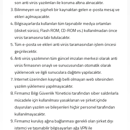
PVC
son anti virüs yazılımları ile koruma altına alınacaktır.
Pencereler
Bilinmeyen ve şüpheli bir kaynaktan gelen e-posta mesaj ve
PVC
ekleri açılmayacaktır.
Kapılar
Bilgisayarlarda kullanılan tüm taşınabilir medya ortamları
Buzdolabı
(disket sürücü, Flash ROM, CD-ROM vs.) kullanılmadan önce
Camları
virüs taramasına tabi tutulacaktır.
Fırın
Tüm e-posta ve ekleri anti virüs taramasından işlem öncesi
Camları
geçirilecektir.
Mobilya
Anti virüs yazılımının tüm güncel imzaları merkezi olarak anti
Camları
virüs firmasının onaylı ve sunucusundan otomatik olarak
Güneş
yüklenecek ve ilgili sunuculara dağıtımı yapılacaktır.
Enerjisi
Internet üzerinden kaynağı belli olmayan web sitesinden
Panel
yazılım yüklemesi yapılmayacaktır.
Camları
Firmamız Bilgi Güvenlik Yöneticisi tarafından siber saldırılarla
ÜRETİM
mücadele için kullanılması yasaklanan ve şirket içinde
PROJELER
duyurulan yazılım ve bileşenleri hiçbir personel tarafından
REFERANSLAR
kullanılmayacaktır.
MEDYA
Firmamız kuruluş ağına bağlanması gerekli olan şirket dışı
Videolar
istemci ve taşınabilir bilgisayarları ağa VPN ile