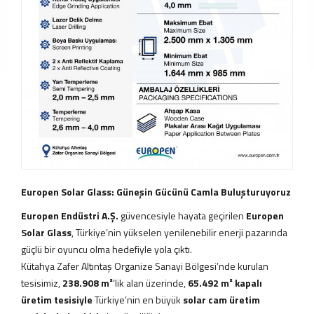
Tanıtım
Videoları
Kataloglar
Haberler
Makaleler
YATIRIMCI
İLİŞKİLERİ
İLETİŞİM
Bize
Ulaşın
Bayiler
Europen Solar Glass: Güneşin Gücünü Camla Buluşturuyoruz
Adreslerimiz
Europen Endüstri A.Ş.
güvencesiyle hayata geçirilen
Europen
EN
Solar Glass
, Türkiye’nin yükselen yenilenebilir enerji pazarında
|
güçlü bir oyuncu olma hedefiyle yola çıktı.
DE
|
Kütahya Zafer Altıntaş Organize Sanayi Bölgesi’nde kurulan
FR
tesisimiz,
238.908 m²
’lik alan üzerinde,
65.492 m² kapalı
|
üretim tesisiyle
Türkiye’nin en büyük
solar cam üretim
IT