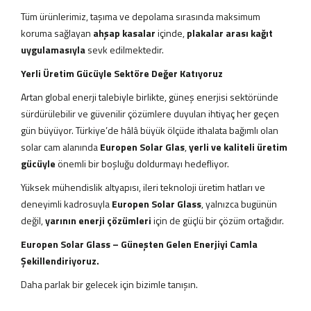
Tüm ürünlerimiz, taşıma ve depolama sırasında maksimum
koruma sağlayan
ahşap kasalar
içinde,
plakalar arası kağıt
uygulamasıyla
sevk edilmektedir.
Yerli Üretim Gücüyle Sektöre Değer Katıyoruz
Artan global enerji talebiyle birlikte, güneş enerjisi sektöründe
sürdürülebilir ve güvenilir çözümlere duyulan ihtiyaç her geçen
gün büyüyor. Türkiye’de hâlâ büyük ölçüde ithalata bağımlı olan
solar cam alanında
Europen Solar Glas
,
yerli ve kaliteli üretim
gücüyle
önemli bir boşluğu doldurmayı hedefliyor.
Yüksek mühendislik altyapısı, ileri teknoloji üretim hatları ve
deneyimli kadrosuyla
Europen Solar Glass
, yalnızca bugünün
değil,
yarının enerji çözümleri
için de güçlü bir çözüm ortağıdır.
Europen Solar Glass – Güneşten Gelen Enerjiyi Camla
Şekillendiriyoruz.
Daha parlak bir gelecek için bizimle tanışın.