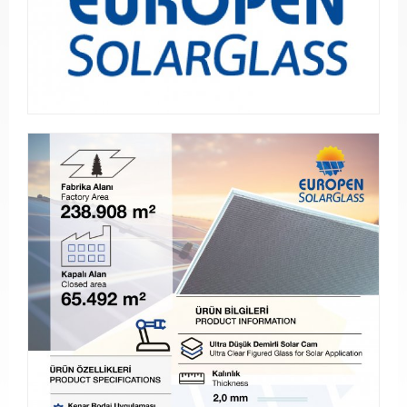
PVC
Pencereler
PVC
Kapılar
Buzdolabı
Camları
Fırın
Camları
Mobilya
Camları
Güneş
Enerjisi
Panel
Camları
ÜRETİM
PROJELER
REFERANSLAR
MEDYA
Videolar