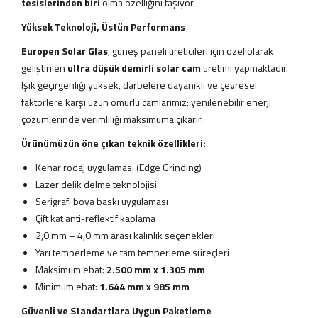
tesislerinden biri
olma özelliğini taşıyor.
Yüksek Teknoloji, Üstün Performans
Europen Solar Glas
, güneş paneli üreticileri için özel olarak
geliştirilen
ultra düşük demirli solar cam
üretimi yapmaktadır.
Işık geçirgenliği yüksek, darbelere dayanıklı ve çevresel
faktörlere karşı uzun ömürlü camlarımız; yenilenebilir enerji
çözümlerinde verimliliği maksimuma çıkarır.
Ürünümüzün öne çıkan teknik özellikleri:
Kenar rodaj uygulaması (Edge Grinding)
Lazer delik delme teknolojisi
Serigrafi boya baskı uygulaması
Çift kat anti-reflektif kaplama
2,0 mm – 4,0 mm arası kalınlık seçenekleri
Yarı temperleme ve tam temperleme süreçleri
Maksimum ebat:
2.500 mm x 1.305 mm
Minimum ebat:
1.644 mm x 985 mm
Güvenli ve Standartlara Uygun Paketleme