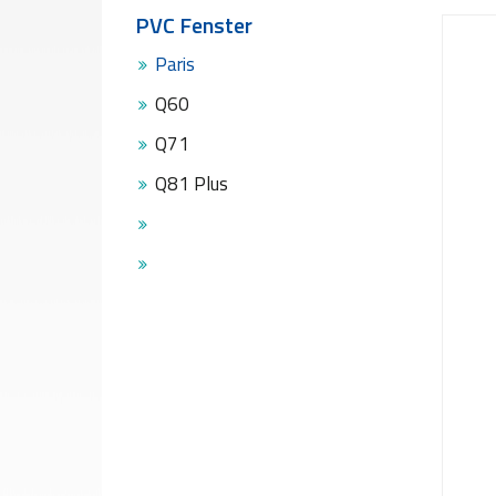
Türen
PVC Fenster
Kühlschrank
Gläser
Paris
Ofengläser
Q60
Möbelgläser
Glas
Q71
für
Q81 Plus
Solarpanels
PRODUKTION
Profil
und
Plattenproduktionsfabrik
PVC
Türen
und
Fenster
Produktionsfabrik
Produktionsanlage
Für
Maßgeschneiderte