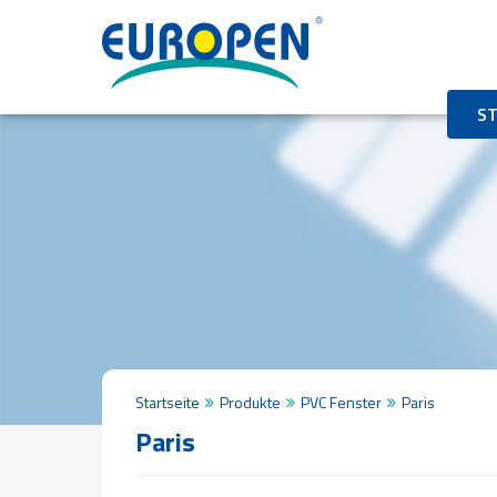
STARTSEITE
ÜBER
UNS
ST
Geschichte
Mission
und
Vision
Unternehmenspolitik
Qualitätszertifikate
PRODUKTE
Profil
PVC
Platten
Füllung
Startseite
Produkte
PVC Fenster
Paris
PVC
Paris
Fenster
PVC