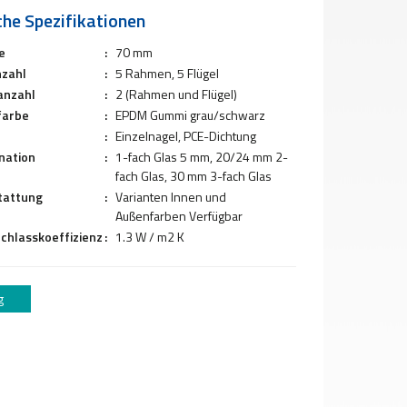
che Spezifikationen
e
:
70 mm
zahl
:
5 Rahmen, 5 Flügel
anzahl
:
2 (Rahmen und Flügel)
farbe
:
EPDM Gummi grau/schwarz
:
Einzelnagel, PCE-Dichtung
nation
:
1-fach Glas 5 mm, 20/24 mm 2-
fach Glas, 30 mm 3-fach Glas
tattung
:
Varianten Innen und
Außenfarben Verfügbar
hlasskoeffizienz
:
1.3 W / m2 K
g