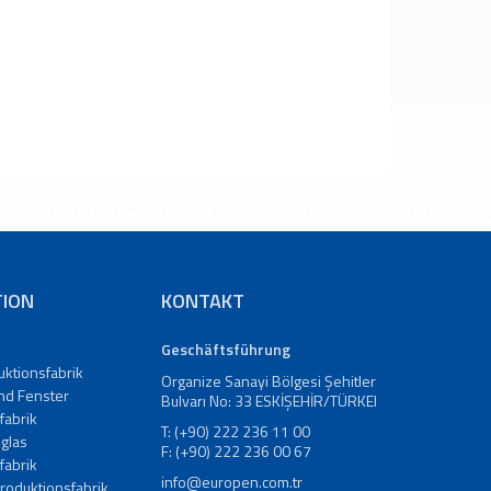
ION
KONTAKT
Geschäftsführung
uktionsfabrik
Organize Sanayi Bölgesi Şehitler
nd Fenster
Bulvarı No: 33 ESKİŞEHİR/TÜRKEI
fabrik
T: (+90) 222 236 11 00
glas
F: (+90) 222 236 00 67
fabrik
info@europen.com.tr
roduktionsfabrik