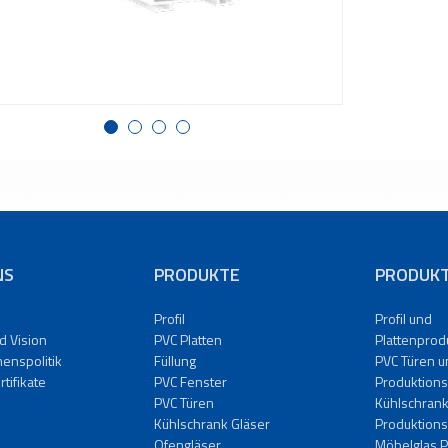
1
2
3
4
NS
PRODUKTE
PRODUKT
e
Profil
Profil und
d Vision
PVC Platten
Plattenprod
enspolitik
Füllung
PVC Türen u
rtifikate
PVC Fenster
Produktions
PVC Türen
Kühlschrank
Kühlschrank Gläser
Produktions
Ofengläser
Möbelglas P