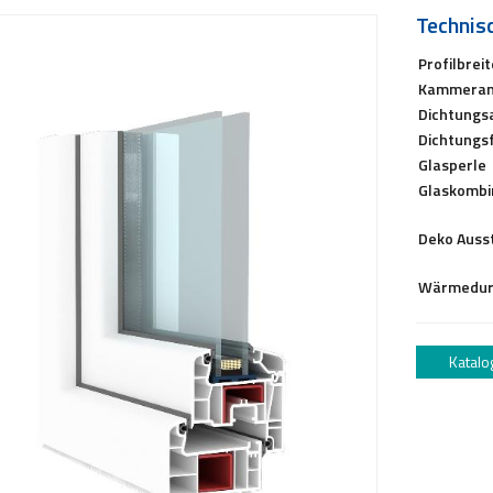
Technis
Profilbreit
Kammeran
Dichtungs
Dichtungs
Glasperle
Glaskombi
Deko Auss
Wärmedurc
Katalo