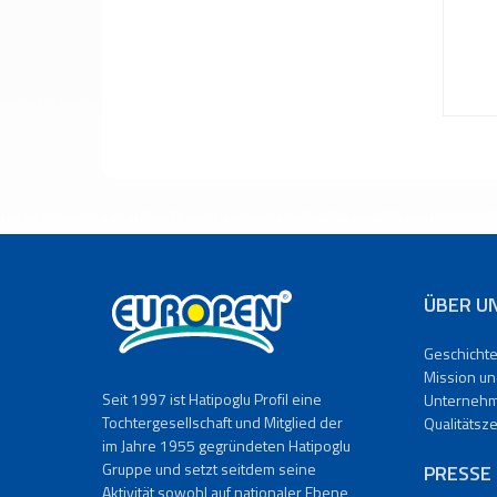
Türen
und
Fenster
Kühlschrankglas
Produktionsfabrik
Möbelglas
Produktionsfabrik
Kochfelder-
Glas
Produktionfabrik
PROJEKTE
ÜBER U
REFERENZEN
PRESSE
Geschicht
Videos
Mission un
Unternehmensvideo
Seit 1997 ist Hatipoglu Profil eine
Unternehm
Kataloge
Tochtergesellschaft und Mitglied der
Qualitätsze
Nachrichten
im Jahre 1955 gegründeten Hatipoglu
Gruppe und setzt seitdem seine
PRESSE
KONTAKT
Aktivität sowohl auf nationaler Ebene