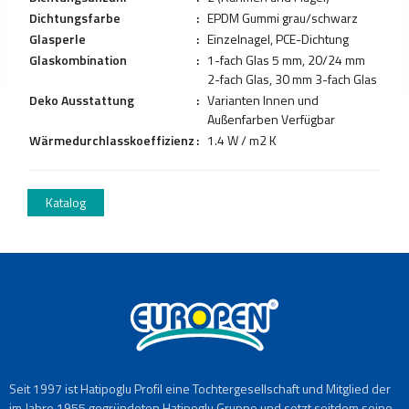
Türen
Dichtungsfarbe
:
EPDM Gummi grau/schwarz
und
Glasperle
:
Einzelnagel, PCE-Dichtung
Fenster
Glaskombination
:
1-fach Glas 5 mm, 20/24 mm
Kühlschrankglas
2-fach Glas, 30 mm 3-fach Glas
Produktionsfabrik
Deko Ausstattung
:
Varianten Innen und
Möbelglas
Außenfarben Verfügbar
Produktionsfabrik
Wärmedurchlasskoeffizienz
:
1.4 W / m2 K
Kochfelder-
Glas
Produktionfabrik
Katalog
PROJEKTE
REFERENZEN
PRESSE
Videos
Unternehmensvideo
Kataloge
Nachrichten
Seit 1997 ist Hatipoglu Profil eine Tochtergesellschaft und Mitglied der
KONTAKT
im Jahre 1955 gegründeten Hatipoglu Gruppe und setzt seitdem seine