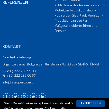
REFERENZEN
Kühlschrankglas Produktionsfabrik
Möbelglas Produktionsfabrik
Kochfelder-Glas Produktionfabrik
Produktionsanlage Für
Maßgeschneiderte Türen und
Fenster
KONTAKT
Geschäftsführung
Organize Sanayi Bölgesi Şehitler Bulvarı No: 33 ESKİŞEHİR/TÜRKEI
T: (+90) 222 236 11 00
F: (+90) 222 236 00 67
info@europen.com.tr
Wenn Du auf Cookies akzeptieren klickst, stimmst Du
AKZEPTIEREN
der Verwendung aller unserer Cookies zu. Hier