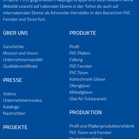
Kontaktieren
Aktivität sowohl auf nationaler Ebene in der Türkei als auch auf
Sie
internationaler Ebene als führender Hersteller in den Bereichen PVC
Uns
Fenster und Türen fort.
Unsere
Adressen
ÜBER UNS
PRODUKTE
TR
|
Geschichte
Profil
EN
Mission und Vision
PVC Platten
|
Unternehmenspolitik
Füllung
FR
Qualitätszertifikate
PVC Fenster
|
PVC Türen
IT
PRESSE
Kühlschrank Gläser
Ofengläser
Möbelgläser
Videos
Glas für Solarpanels
Unternehmensvideo
Kataloge
PRODUKTION
Nachrichten
Profil und Plattenproduktionsfabrik
PROJEKTE
PVC Türen und Fenster
Produktionsfabrik