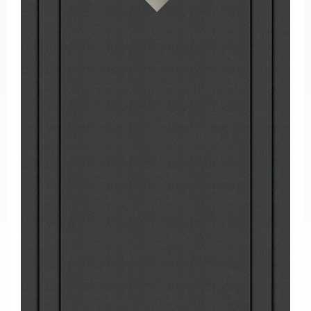
PVC
Pencereler
PVC
Kapılar
Buzdolabı
Camları
Fırın
Camları
Mobilya
Camları
Güneş
Enerjisi
Panel
Camları
ÜRETİM
PROJELER
REFERANSLAR
MEDYA
Videolar