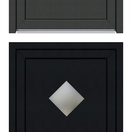
Tanıtım
Videoları
Kataloglar
Haberler
Makaleler
YATIRIMCI
İLİŞKİLERİ
İLETİŞİM
Bize
Ulaşın
Bayiler
Adreslerimiz
EN
|
DE
|
FR
|
IT