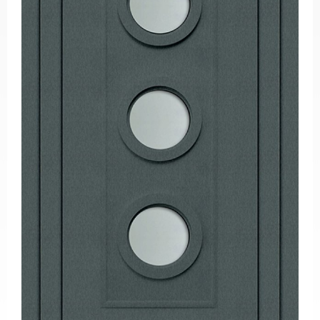
PVC
Pencereler
PVC
Kapılar
Buzdolabı
Camları
Fırın
Camları
Mobilya
Camları
Güneş
Enerjisi
Panel
Camları
ÜRETİM
PROJELER
REFERANSLAR
MEDYA
Videolar