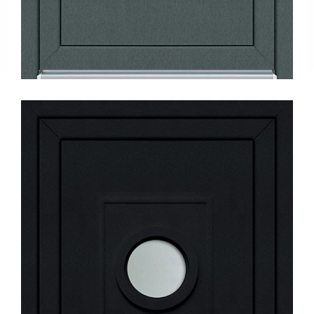
Tanıtım
Videoları
Kataloglar
Haberler
Makaleler
YATIRIMCI
İLİŞKİLERİ
İLETİŞİM
Bize
Ulaşın
Bayiler
Adreslerimiz
EN
|
DE
|
FR
|
IT