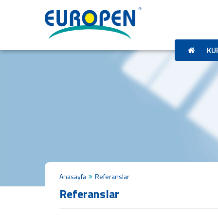
ANA
SAYFA
KURUMSAL
KU
Tarihçemiz
Misyon
&
Vizyon
Politikalarımız
Kalite
Belgeleri
İş
Başvuru
Formu
ÜRÜNLER
Anasayfa
Referanslar
Profil
Referanslar
Plaka
Panel