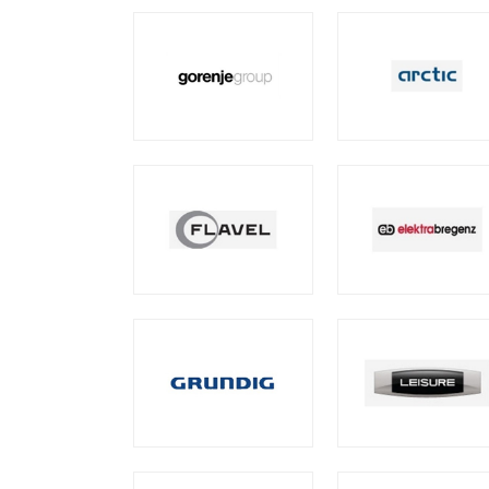
PVC
Pencereler
PVC
Kapılar
Buzdolabı
Camları
Fırın
Camları
Mobilya
Camları
Güneş
Enerjisi
Panel
Camları
ÜRETİM
PROJELER
REFERANSLAR
MEDYA
Videolar