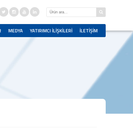
R
MEDYA
YATIRIMCI İLİŞKİLERİ
İLETİŞİM