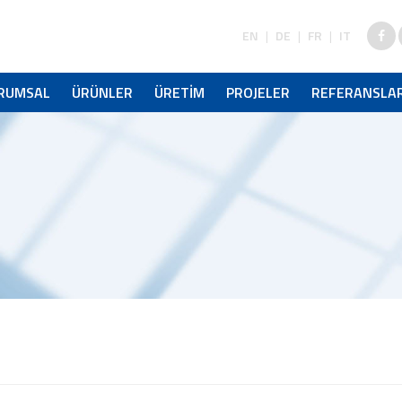
EN
|
DE
|
FR
|
IT
RUMSAL
ÜRÜNLER
ÜRETİM
PROJELER
REFERANSLA