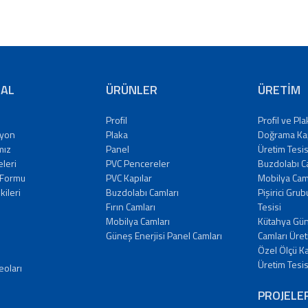
AL
ÜRÜNLER
ÜRETİM
Profil
Profil ve Pl
zyon
Plaka
Doğrama Ka
mız
Panel
Üretim Tesis
eleri
PVC Pencereler
Buzdolabı C
 Formu
PVC Kapılar
Mobilya Camı
şkileri
Buzdolabı Camları
Pişirici Gru
Fırın Camları
Tesisi
Mobilya Camları
Kütahya Gün
Güneş Enerjisi Panel Camları
Camları Üret
Özel Ölçü K
Üretim Tesis
eoları
PROJELE