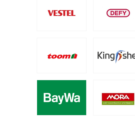
Tanıtım
Videoları
Kataloglar
Haberler
Makaleler
YATIRIMCI
İLİŞKİLERİ
İLETİŞİM
Bize
Ulaşın
Bayiler
Adreslerimiz
EN
|
DE
|
FR
|
IT