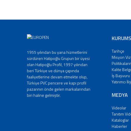
KURUMS
Tarihçe
1955 yılından bu yana hizmetlerini
Misyon Vi
sürdüren Hatipoğlu Grupun bir üyesi
Politikaları
olan Hatipoğlu Profil, 1997 yılından
Kalite Belg
beri Türkiye ve dünya çapında
İş Başvuru
faaliyetlerine devam etmekte olup,
Yatırımcı İli
Türkiye PVC pencere ve kapı profil
pazarının önde gelen markalarından
MEDYA
biri haline gelmiştir.
Videolar
Tanıtım Vid
Kataloglar
Haberler