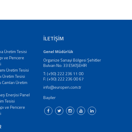
İLETİŞİM
aka Üretim Tesisi
Genel Müdürlük
pı ve Pencere
Organize Sanayi Bölgesi Şehitler
i
Bulvarı No: 33 ESKİŞEHİR
amı Üretim Tesisi
T: (+90) 222 236 11 00
 Üretim Tesisi
F: (+90) 222 236 00 67
bu Camları Üretim
info@europen.com.tr
eş Enerjisi Panel
Bayiler
im Tesisi
apı ve Pencere
i
R