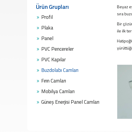
PVC
Ürün Grupları
Beyaz eş
Pencereler
sıra buz
PVC
Profil
Kapılar
Bir çözüm
Plaka
Buzdolabı
ile ilk t
Camları
Panel
Hatipoğl
Fırın
yürüttüğ
PVC Pencereler
Camları
Mobilya
PVC Kapılar
Camları
Buzdolabı Camları
Güneş
Enerjisi
Fırın Camları
Panel
Camları
Mobilya Camları
ÜRETİM
Güneş Enerjisi Panel Camları
PROJELER
REFERANSLAR
MEDYA
Videolar