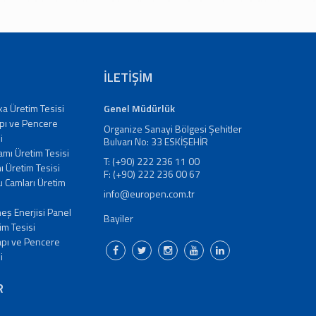
İLETİŞİM
aka Üretim Tesisi
Genel Müdürlük
pı ve Pencere
Organize Sanayi Bölgesi Şehitler
i
Bulvarı No: 33 ESKİŞEHİR
amı Üretim Tesisi
T: (+90) 222 236 11 00
 Üretim Tesisi
F: (+90) 222 236 00 67
bu Camları Üretim
info@europen.com.tr
eş Enerjisi Panel
Bayiler
im Tesisi
apı ve Pencere
i
R