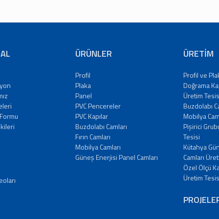
AL
ÜRÜNLER
ÜRETİM
Profil
Profil ve Pl
zyon
Plaka
Doğrama Ka
mız
Panel
Üretim Tesis
eleri
PVC Pencereler
Buzdolabı C
 Formu
PVC Kapılar
Mobilya Camı
şkileri
Buzdolabı Camları
Pişirici Gru
Fırın Camları
Tesisi
Mobilya Camları
Kütahya Gün
Güneş Enerjisi Panel Camları
Camları Üret
Özel Ölçü K
Üretim Tesis
eoları
PROJELE