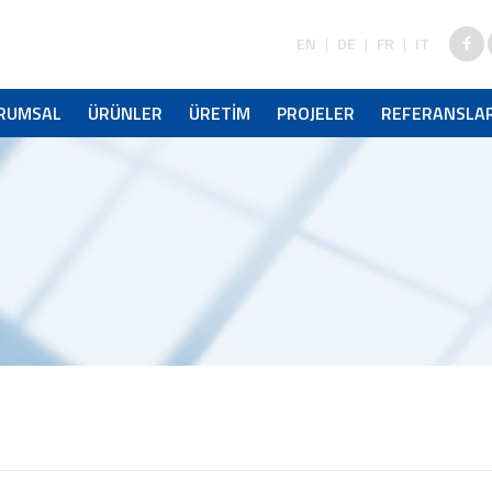
EN
|
DE
|
FR
|
IT
RUMSAL
ÜRÜNLER
ÜRETİM
PROJELER
REFERANSLA