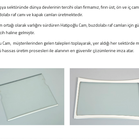
ya sektöründe dünya devlerinin tercihi olan firmamız, fırın üst, ön ve iç cam
dolabı raf camı ve kapak camları üretmektedir.
 ortağı olarak varlığını sürdüren Hatipoğlu Cam, buzdolabı raf camları için güv
ercih haline gelmiştir.
u Cam, müşterilerinden gelen talepleri toplayarak, yer aldığı her sektörde mü
ü hassas üretim prosesleri ile alanının en güvenilir çözümlerine imza atar.