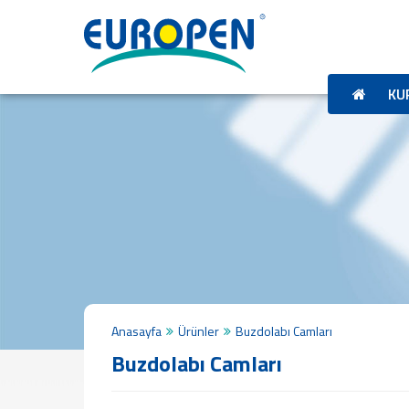
ANA
SAYFA
KURUMSAL
KU
Tarihçemiz
Misyon
&
Vizyon
Politikalarımız
Kalite
Belgeleri
İş
Başvuru
Formu
ÜRÜNLER
Anasayfa
Ürünler
Buzdolabı Camları
Profil
Buzdolabı Camları
Plaka
Panel