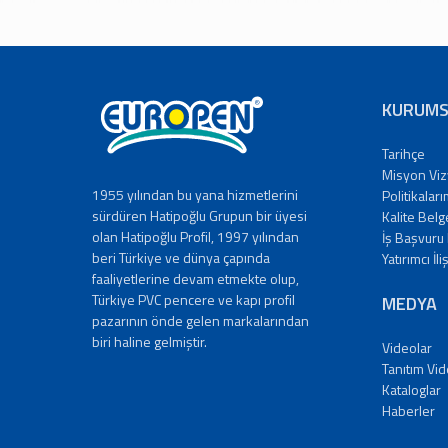
Tanıtım
Videoları
Kataloglar
Haberler
KURUMS
Makaleler
YATIRIMCI
Tarihçe
İLİŞKİLERİ
Misyon Vi
İLETİŞİM
1955 yılından bu yana hizmetlerini
Politikaları
Bize
sürdüren Hatipoğlu Grupun bir üyesi
Kalite Belg
Ulaşın
olan Hatipoğlu Profil, 1997 yılından
İş Başvuru
beri Türkiye ve dünya çapında
Bayiler
Yatırımcı İli
faaliyetlerine devam etmekte olup,
Adreslerimiz
Türkiye PVC pencere ve kapı profil
MEDYA
EN
pazarının önde gelen markalarından
|
biri haline gelmiştir.
Videolar
DE
Tanıtım Vid
|
Kataloglar
FR
Haberler
|
IT