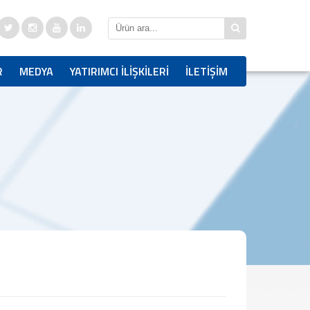
R
MEDYA
YATIRIMCI İLİŞKİLERİ
İLETİŞİM