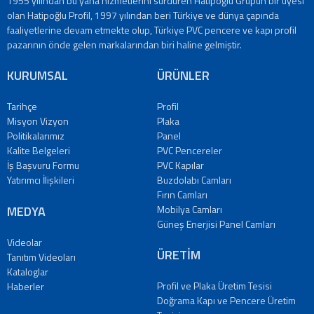
1955 yılından bu yana hizmetlerini sürdüren Hatipoğlu Grupun bir üyesi
olan Hatipoğlu Profil, 1997 yılından beri Türkiye ve dünya çapında
faaliyetlerine devam etmekte olup, Türkiye PVC pencere ve kapı profil
pazarının önde gelen markalarından biri haline gelmiştir.
KURUMSAL
ÜRÜNLER
Tarihçe
Profil
Misyon Vizyon
Plaka
Politikalarımız
Panel
Kalite Belgeleri
PVC Pencereler
İş Başvuru Formu
PVC Kapılar
Yatırımcı İlişkileri
Buzdolabı Camları
Fırın Camları
MEDYA
Mobilya Camları
Güneş Enerjisi Panel Camları
Videolar
ÜRETİM
Tanıtım Videoları
Kataloglar
Profil ve Plaka Üretim Tesisi
Haberler
Doğrama Kapı ve Pencere Üretim