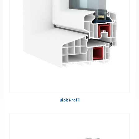
PVC
Pencereler
PVC
Kapılar
Buzdolabı
Camları
Fırın
Camları
Mobilya
Camları
Güneş
Enerjisi
Panel
Camları
Blok Profil
ÜRETİM
PROJELER
REFERANSLAR
MEDYA
Videolar