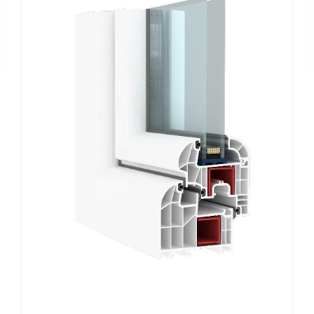
Tanıtım
Videoları
Kataloglar
Haberler
Makaleler
YATIRIMCI
İLİŞKİLERİ
İLETİŞİM
Bize
Ulaşın
Bayiler
Adreslerimiz
EN
|
DE
|
FR
|
IT