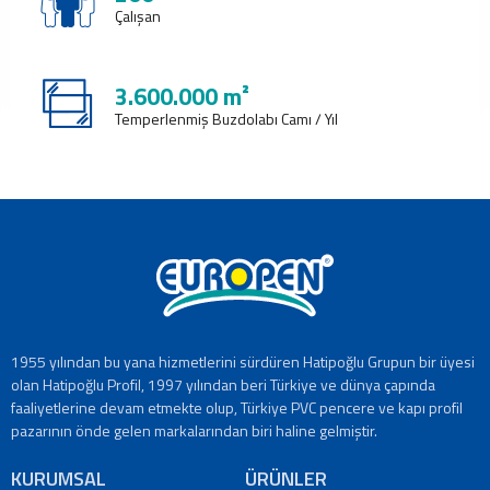
Tanıtım
Çalışan
Videoları
Kataloglar
3.600.000 m²
Haberler
Temperlenmiş Buzdolabı Camı / Yıl
Makaleler
YATIRIMCI
İLİŞKİLERİ
İLETİŞİM
Bize
Ulaşın
Bayiler
Adreslerimiz
EN
1955 yılından bu yana hizmetlerini sürdüren Hatipoğlu Grupun bir üyesi
|
olan Hatipoğlu Profil, 1997 yılından beri Türkiye ve dünya çapında
DE
faaliyetlerine devam etmekte olup, Türkiye PVC pencere ve kapı profil
|
pazarının önde gelen markalarından biri haline gelmiştir.
FR
|
KURUMSAL
ÜRÜNLER
IT