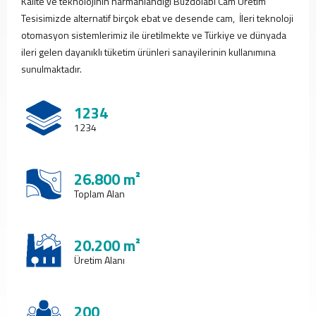
Kalite ve teknolojinin harmanlandığı Buzdolabı Cam Üretim
PVC
Pencereler
Tesisimizde alternatif birçok ebat ve desende cam, İleri teknoloji
PVC
otomasyon sistemlerimiz ile üretilmekte ve Türkiye ve dünyada
Kapılar
ileri gelen dayanıklı tüketim ürünleri sanayilerinin kullanımına
Buzdolabı
sunulmaktadır.
Camları
Fırın
1234
Camları
1234
Mobilya
Camları
Güneş
26.800 m²
Enerjisi
Toplam Alan
Panel
Camları
ÜRETİM
20.200 m²
PROJELER
Üretim Alanı
REFERANSLAR
MEDYA
Videolar
200