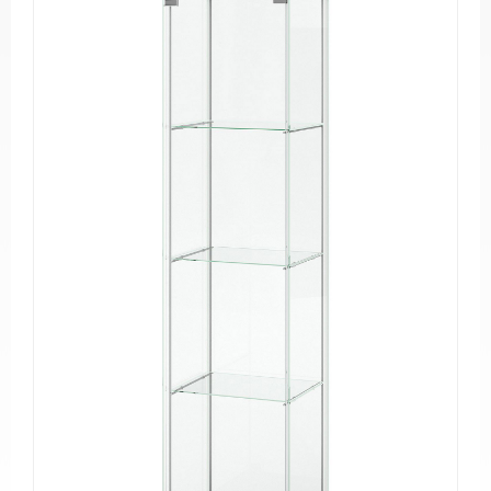
PVC
Pencereler
PVC
Kapılar
Buzdolabı
Camları
Fırın
Camları
Mobilya
Camları
Güneş
Enerjisi
Panel
Camları
ÜRETİM
PROJELER
REFERANSLAR
MEDYA
Videolar