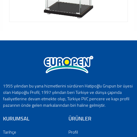
Tanıtım
Videoları
Kataloglar
Haberler
Makaleler
YATIRIMCI
İLİŞKİLERİ
İLETİŞİM
Bize
Ulaşın
Bayiler
1955 yılından bu yana hizmetlerini sürdüren Hatipoğlu Grupun bir üyesi
Adreslerimiz
olan Hatipoğlu Profil, 1997 yılından beri Türkiye ve dünya çapında
EN
faaliyetlerine devam etmekte olup, Türkiye PVC pencere ve kapı profil
|
pazarının önde gelen markalarından biri haline gelmiştir.
DE
|
KURUMSAL
ÜRÜNLER
FR
|
Tarihçe
Profil
IT