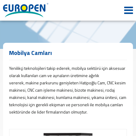
ANA
SAYFA
KURUMSAL
Tarihçemiz
Misyon
&
Mobilya Camları
Vizyon
Politikalarımız
Yenilikçi teknolojileri takip ederek, mobilya sektörü için aksesuar
Kalite
olarak kullanılan cam ve aynaların üretimine ağırlık
Belgeleri
vererek, makine parkurunu genişleten Hatipoğlu Cam, CNC kesim
İş
makinesi, CNC cam işleme makinesi, bizote makinesi, rodaj
Başvuru
Formu
makinesi, kanal makinesi, kumlama makinesi, yıkama ünitesi, cam
teknolojisi için gerekli ekipman ve personeli ile mobilya camları
ÜRÜNLER
sektöründe de lider firmalarından olmuştur.
Profil
Plaka
Panel